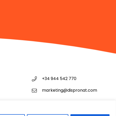
+34 944 542 770
marketing@dispronat.com
Calle Kareaga 59, 48903
Barakaldo, Vizcaya