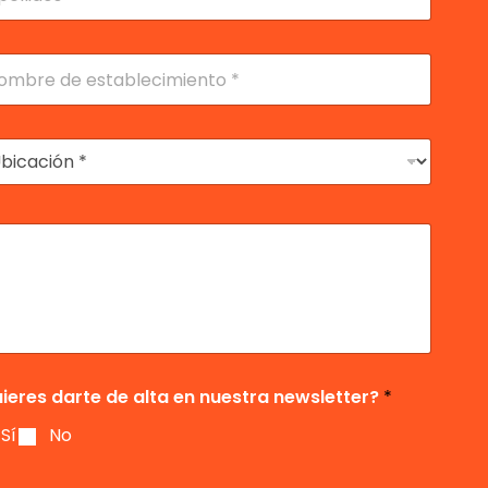
lidos
ieres darte de alta en nuestra newsletter?
*
Sí
No