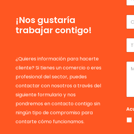
m
No
b
r
C
¡Nos gustaría
e
o
trabajar contigo!
y
r
a
r
p
e
T
e
o
e
l
e
l
l
l
é
¿Quieres información para hacerte
i
e
f
M
cliente? Si tienes un comercio o eres
d
c
o
e
o
t
n
n
profesional del sector, puedes
s
r
o
s
*
ó
contactar con nosotros a través del
*
a
n
j
siguiente formulario y nos
i
e
c
pondremos en contacto contigo sin
o
Ac
ningún tipo de compromiso para
*
contarte cómo funcionamos.