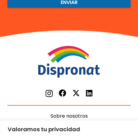
ENVIAR
Sobre nosotros
Contacto
Valoramos tu privacidad