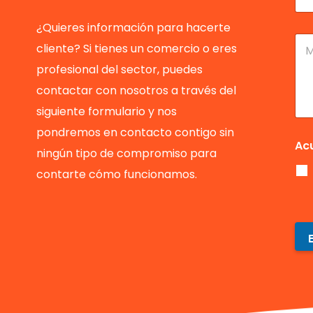
l
e
l
l
l
é
¿Quieres información para hacerte
i
e
f
M
cliente? Si tienes un comercio o eres
d
c
o
e
o
t
n
n
profesional del sector, puedes
s
r
o
s
*
ó
contactar con nosotros a través del
*
a
n
j
siguiente formulario y nos
i
e
c
pondremos en contacto contigo sin
o
Ac
ningún tipo de compromiso para
*
contarte cómo funcionamos.