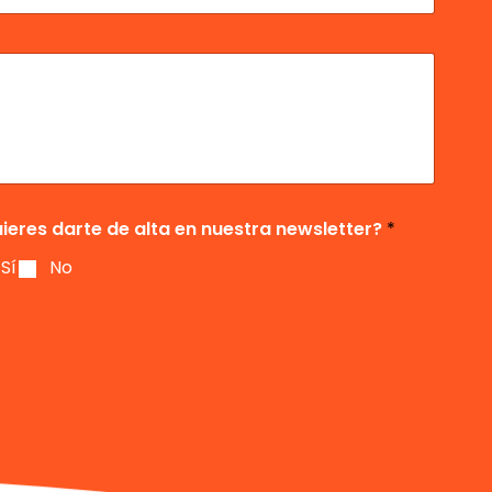
ieres darte de alta en nuestra newsletter?
*
Sí
No