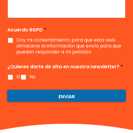
a
o
ó
s
o
b
*
n
a
*
l
*
j
e
e
c
i
Acuerdo RGPD
*
m
Doy mi consentimiento para que esta web
i
e
almacene la información que envío para que
n
puedan responder a mi petición
t
o
¿Quieres darte de alta en nuestra newsletter?
*
*
Sí
No
ENVIAR