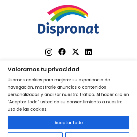
Valoramos tu privacidad
Sobre nosotros
Usamos cookies para mejorar su experiencia de
Contacto
navegación, mostrarle anuncios o contenidos
personalizados y analizar nuestro tráfico. Al hacer clic en
Términos y condiciones
“Aceptar todo” usted da su consentimiento a nuestro
Preguntas frecuentes
uso de las cookies.
Envíos
Aceptar todo
Blog
ES