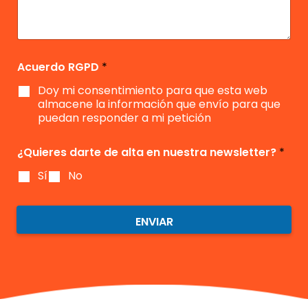
o
ó
s
o
b
*
n
a
*
l
*
j
e
e
c
i
Acuerdo RGPD
*
m
Doy mi consentimiento para que esta web
i
e
almacene la información que envío para que
n
puedan responder a mi petición
t
o
¿Quieres darte de alta en nuestra newsletter?
*
*
Sí
No
ENVIAR