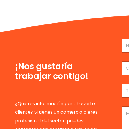
N
o
m
No
b
r
C
¡Nos gustaría
e
o
trabajar contigo!
y
r
a
r
p
e
T
e
o
e
l
e
l
l
l
é
¿Quieres información para hacerte
i
e
f
M
cliente? Si tienes un comercio o eres
d
c
o
e
o
t
n
n
profesional del sector, puedes
s
r
o
s
*