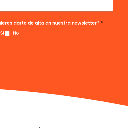
ieres darte de alta en nuestra newsletter?
*
Sí
No