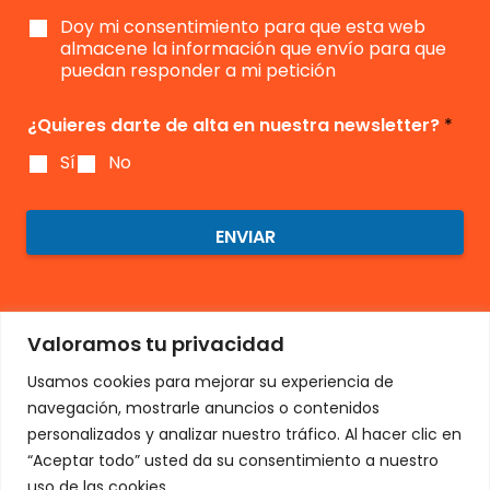
m
Doy mi consentimiento para que esta web
i
e
almacene la información que envío para que
n
puedan responder a mi petición
t
o
¿Quieres darte de alta en nuestra newsletter?
*
*
Sí
No
ENVIAR
Valoramos tu privacidad
Usamos cookies para mejorar su experiencia de
navegación, mostrarle anuncios o contenidos
personalizados y analizar nuestro tráfico. Al hacer clic en
“Aceptar todo” usted da su consentimiento a nuestro
uso de las cookies.