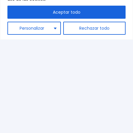
Aceptar todo
ES
Personalizar
Rechazar todo
Sobre nosotros
Contacto
Términos y condiciones
Preguntas frecuentes
Envíos
Blog
+34 944 542 770
marketing@dispronat.com