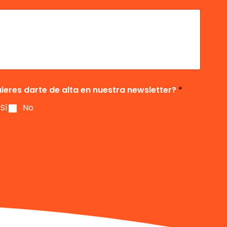
ieres darte de alta en nuestra newsletter?
*
Sí
No