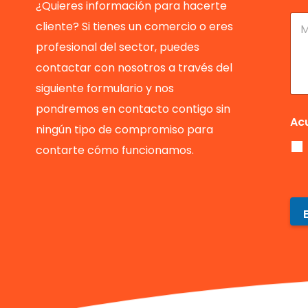
l
l
é
¿Quieres información para hacerte
i
e
f
M
cliente? Si tienes un comercio o eres
d
c
o
e
o
t
n
n
profesional del sector, puedes
s
r
o
s
*
ó
contactar con nosotros a través del
*
a
n
j
siguiente formulario y nos
i
e
c
pondremos en contacto contigo sin
o
Ac
ningún tipo de compromiso para
*
contarte cómo funcionamos.