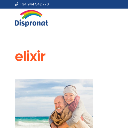
+34 944 542 770
elixir