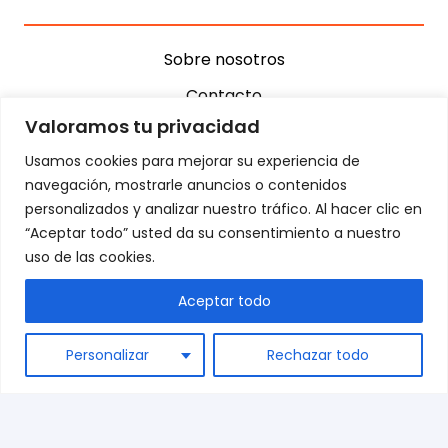
Sobre nosotros
Contacto
Valoramos tu privacidad
Términos y condiciones
Usamos cookies para mejorar su experiencia de
Preguntas frecuentes
navegación, mostrarle anuncios o contenidos
Envíos
personalizados y analizar nuestro tráfico. Al hacer clic en
“Aceptar todo” usted da su consentimiento a nuestro
Blog
uso de las cookies.
Aceptar todo
+34 944 542 770
ES
marketing@dispronat.com
Personalizar
Rechazar todo
Calle Kareaga 59, 48903 Barakaldo, Vizcaya