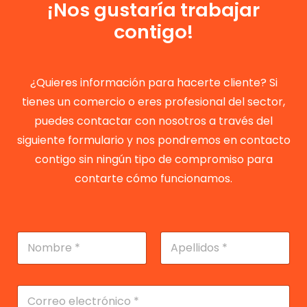
¡Nos gustaría trabajar
contigo!
¿Quieres información para hacerte cliente? Si
tienes un comercio o eres profesional del sector,
puedes contactar con nosotros a través del
siguiente formulario y nos pondremos en contacto
contigo sin ningún tipo de compromiso para
contarte cómo funcionamos.
N
o
m
Nombre
Apellidos
b
r
C
e
o