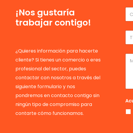
No
b
r
C
¡Nos gustaría
e
o
trabajar contigo!
y
r
a
r
p
e
T
e
o
e
l
e
l
l
l
é
¿Quieres información para hacerte
i
e
f
M
cliente? Si tienes un comercio o eres
d
c
o
e
o
t
n
n
profesional del sector, puedes
s
r
o
s
*
ó
contactar con nosotros a través del
*
a
n
j
siguiente formulario y nos
i
e
c
pondremos en contacto contigo sin
o
Ac
ningún tipo de compromiso para
*
contarte cómo funcionamos.