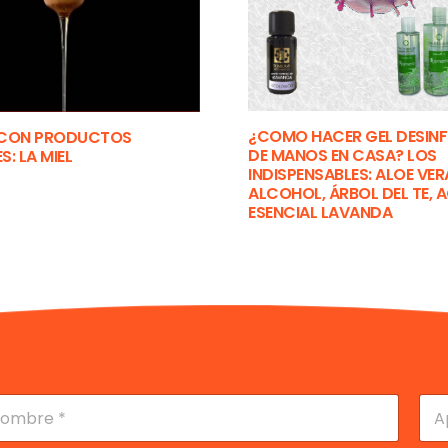
¿COMO HACER GEL DESIN
 CON PRODUCTOS
DE MANOS EN CASA? LOS
: LA MIEL
INDISPENSABLES: ALOE VER
ALCOHOL, ÁRBOL DEL TE, A
ESENCIAL LAVANDA