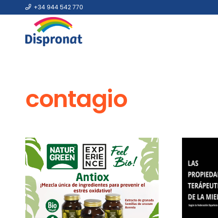
+34 944 542 770
contagio