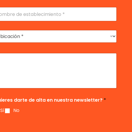
lidos
ieres darte de alta en nuestra newsletter?
*
Sí
No