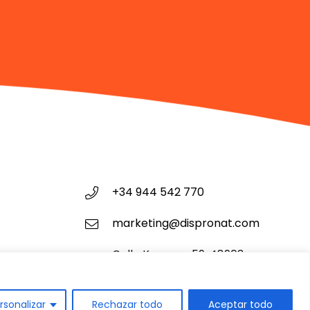
+34 944 542 770
marketing@dispronat.com
Calle Kareaga 59, 48903
Barakaldo, Vizcaya
rsonalizar
Rechazar todo
Aceptar todo