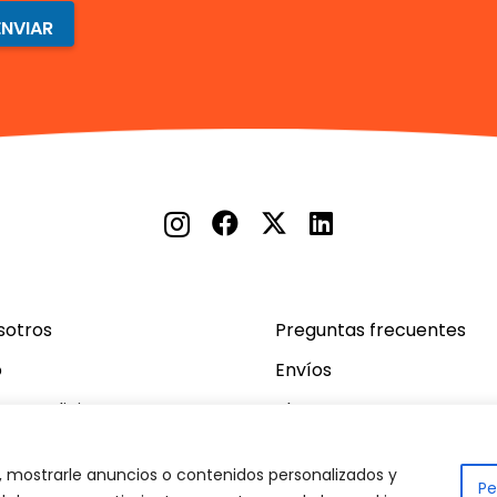
o
*
ENVIAR
sotros
Preguntas frecuentes
o
Envíos
 y condiciones
Blog
 mostrarle anuncios o contenidos personalizados y
Pe