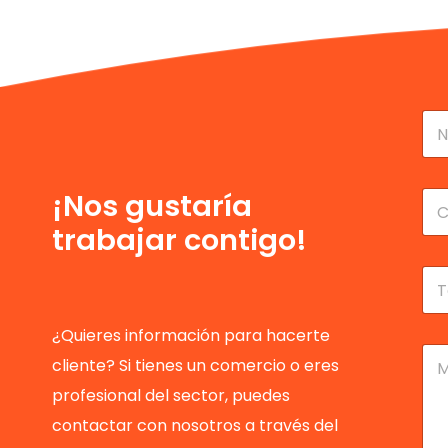
N
o
m
No
b
r
C
¡Nos gustaría
e
o
trabajar contigo!
y
r
a
r
p
e
T
e
o
e
l
e
l
l
l
é
¿Quieres información para hacerte
i
e
f
M
cliente? Si tienes un comercio o eres
d
c
o
e
o
t
n
n
profesional del sector, puedes
s
r
o
s
*
ó
contactar con nosotros a través del
*
a
n
j