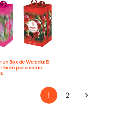
 un Box de Weleda: El
rfecto para estas
es
1
2