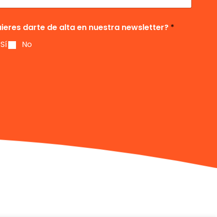
ieres darte de alta en nuestra newsletter?
*
Sí
No