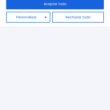
Aceptar todo
ES
Personalizar
Rechazar todo
Sobre nosotros
Contacto
Términos y condiciones
Preguntas frecuentes
Envíos
Blog
+34 944 542 770
marketing@dispronat.com