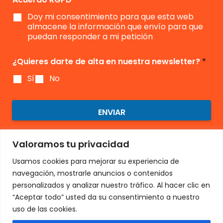
m
Doy mi consentimiento para que esta web
i
e
almacene la información que envío para que
n
puedan responder a mi petición
t
o
¿Quieres darte de alta en nuestra newsletter?
*
*
Sí
No
ENVIAR
Valoramos tu privacidad
Usamos cookies para mejorar su experiencia de
navegación, mostrarle anuncios o contenidos
personalizados y analizar nuestro tráfico. Al hacer clic en
“Aceptar todo” usted da su consentimiento a nuestro
uso de las cookies.