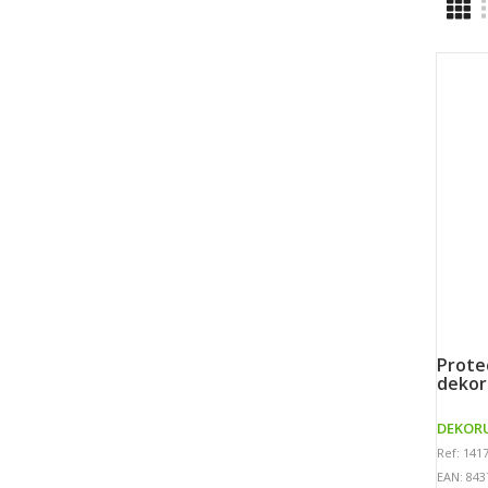
protector labial aloe vera 4,5 gr de
dekor
DEKOR
Ref: 141
EAN: 843