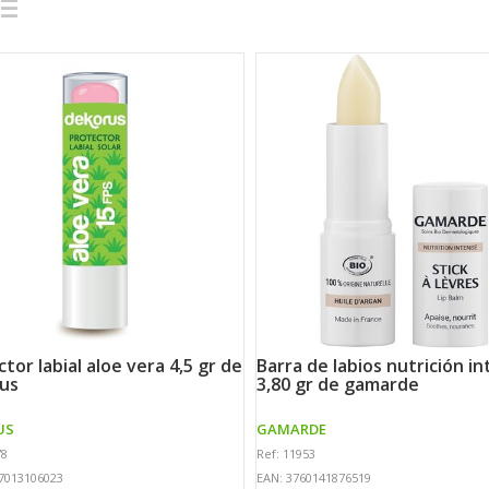
barra de labios nutrición intensa
us
3,80 gr de gamarde
US
GAMARDE
78
Ref: 11953
7013106023
EAN: 3760141876519