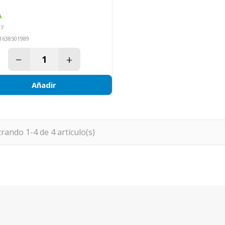
A
97
1638501989
−
+
Añadir
rando 1-4 de 4 artículo(s)