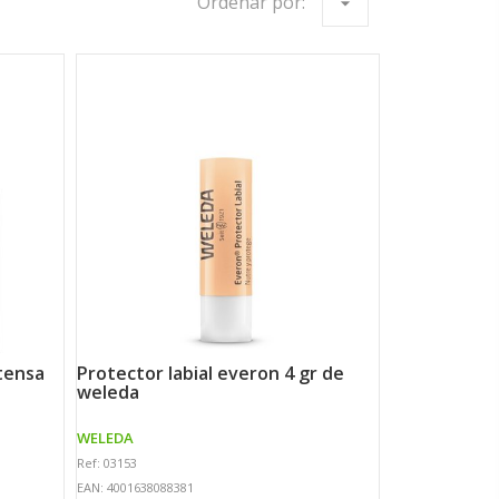
Ordenar por:
arrow_drop_down
protector labial everon 4 gr de
weleda
WELEDA
Ref: 03153
EAN: 4001638088381