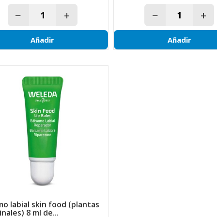
−
+
−
+
Añadir
Añadir
nales) 8 ml de...