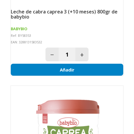
leche de cabra caprea 3 (+10 meses) 800gr de
babybio
BABYBIO
Ref: BY58353
EAN: 3288131583532
−
+
Añadir