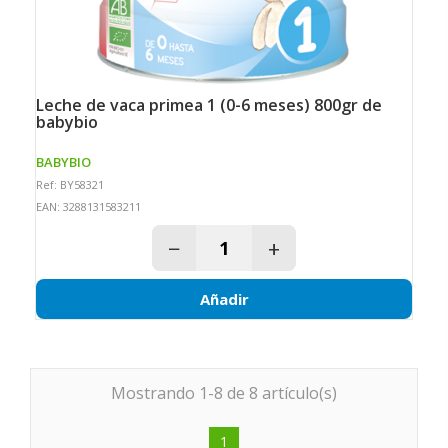
leche de vaca primea 1 (0-6 meses) 800gr de
babybio
BABYBIO
Ref: BY58321
EAN: 3288131583211
−
+
Añadir
Mostrando 1-8 de 8 artículo(s)
1