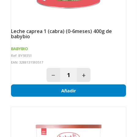
leche caprea 1 (cabra) (0-6meses) 400g de
babybio
BABYBIO
Ref: BY59351
EAN: 3288131593517
−
+
Añadir