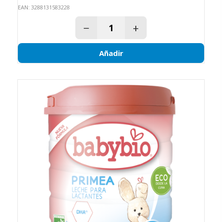
EAN: 3288131583228
−
+
Añadir