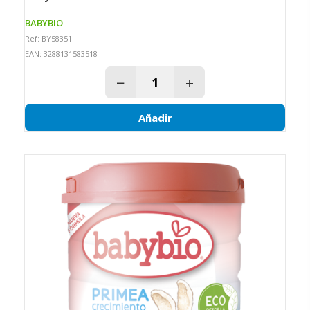
BABYBIO
Ref: BY58351
EAN: 3288131583518
−
+
Añadir