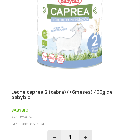
leche caprea 2 (cabra) (+6meses) 400g de
babybio
BABYBIO
Ref: BY59352
EAN: 3288131593524
−
+