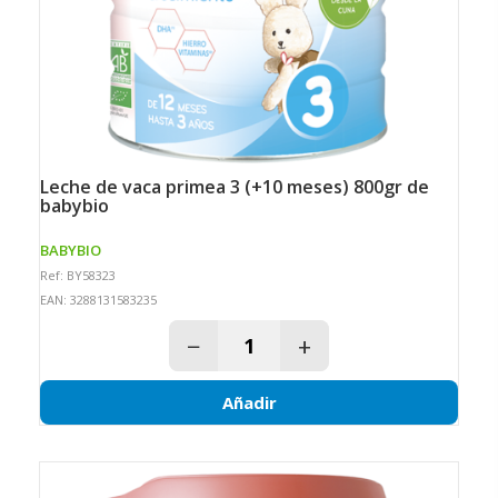
leche de vaca primea 3 (+10 meses) 800gr de
babybio
BABYBIO
Ref: BY58323
EAN: 3288131583235
−
+
Añadir