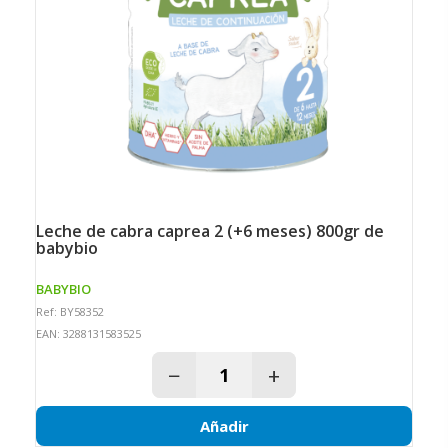
leche de cabra caprea 2 (+6 meses) 800gr de
babybio
BABYBIO
Ref: BY58352
EAN: 3288131583525
−
+
Añadir