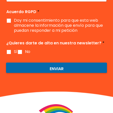
e
e
c
i
Acuerdo RGPD
*
m
Doy mi consentimiento para que esta web
i
e
almacene la información que envío para que
n
puedan responder a mi petición
t
o
¿Quieres darte de alta en nuestra newsletter?
*
*
Sí
No
ENVIAR