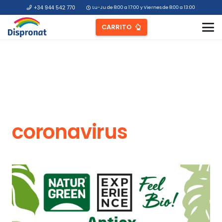
+34 944 542 770
Lu-Ju de 8:00 a 17:00 y Viernes de 8:00 a 13:00
CARRITO
coronavirus