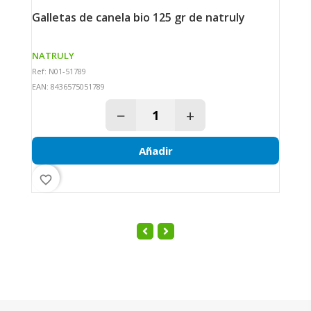
barrita raw cacao y naranja bio 40 gr de
galletas de canela bio 125 gr de natruly
n
NATRULY
N
Ref: N01-51789
Re
EAN: 8436575051789
EA
−
+
Añadir
favorite_border
fav