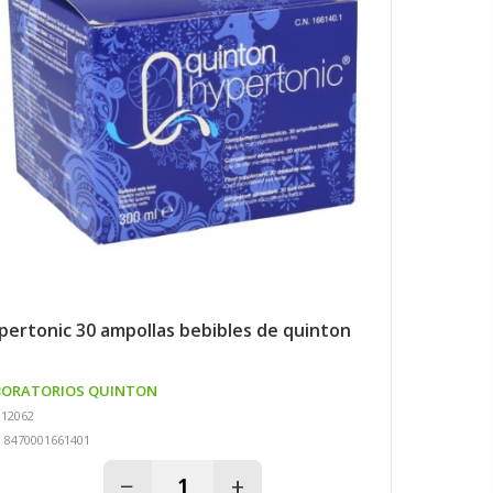
ypertonic 30 ampollas bebibles de quinton
BORATORIOS QUINTON
 12062
: 8470001661401
−
+