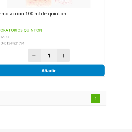
ermo accion 100 ml de quinton
BORATORIOS QUINTON
 12067
: 3401544821774
−
+
Añadir
1