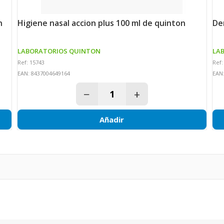
n
higiene nasal accion plus 100 ml de quinton
d
LABORATORIOS QUINTON
LA
Ref: 15743
Ref:
EAN: 8437004649164
EAN
−
+
Añadir