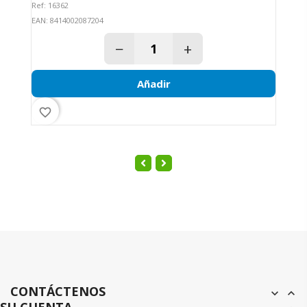
Ref: 16362
Re
EAN: 8414002087204
EA
−
+
Añadir
favorite_border
fav
CONTÁCTENOS
expand_more
expand_less