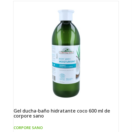
gel ducha-baño hidratante coco 600 ml de
j
corpore sano
CORPORE SANO
D