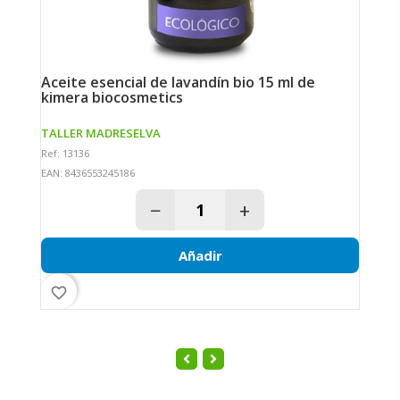
aceite esencial de lavandín bio 15 ml de
aceite para masaje antiestrias 100 ml de
kimera biocosmetics
w
TALLER MADRESELVA
W
Ref: 13136
Re
EAN: 8436553245186
EA
−
+
Añadir
favorite_border
fav