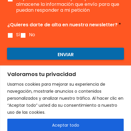
e
almacene la información que envío para que
n
puedan responder a mi petición
t
o
¿Quieres darte de alta en nuestra newsletter?
*
*
Sí
No
ENVIAR
Valoramos tu privacidad
Usamos cookies para mejorar su experiencia de
navegación, mostrarle anuncios o contenidos
personalizados y analizar nuestro tráfico. Al hacer clic en
“Aceptar todo” usted da su consentimiento a nuestro
uso de las cookies.
Aceptar todo