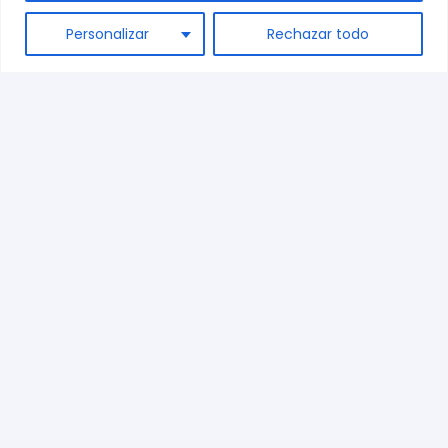
ES
Personalizar
Rechazar todo
Sobre nosotros
Contacto
Términos y condiciones
Preguntas frecuentes
Envíos
Blog
+34 944 542 770
marketing@dispronat.com
Calle Kareaga 59, 48903 Barakaldo, Vizcaya