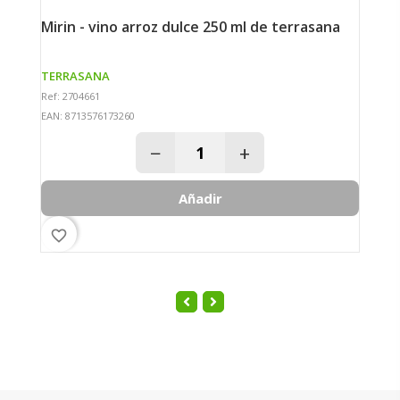
mugi miso pasteurizado 400 gr no bio de
mirin - vino arroz dulce 250 ml de terrasana
t
TERRASANA
T
Ref: 2704661
Re
EAN: 8713576173260
EA
−
+
Añadir
favorite_border
fav