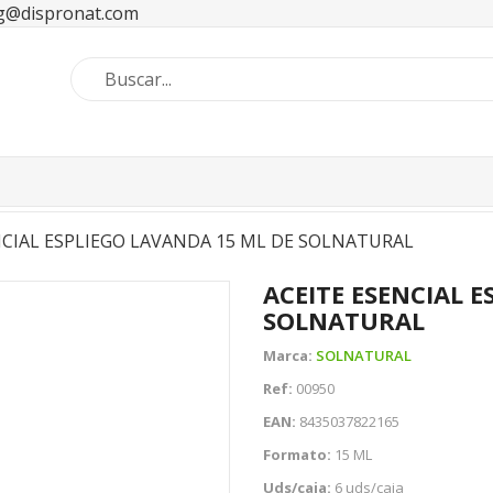
ng@dispronat.com
NCIAL ESPLIEGO LAVANDA 15 ML DE SOLNATURAL
ACEITE ESENCIAL 
SOLNATURAL
Marca:
SOLNATURAL
Ref:
00950
EAN:
8435037822165
Formato:
15 ML
Uds/caja:
6 uds/caja