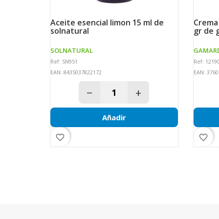
aceite esencial limon 15 ml de
crema de noche antimanchas 40
solnatural
gr de
SOLNATURAL
GAMAR
Ref: SN951
Ref: 1219
EAN: 8435037822172
EAN: 3760
−
+
Añadir
favorite_border
favorite_border