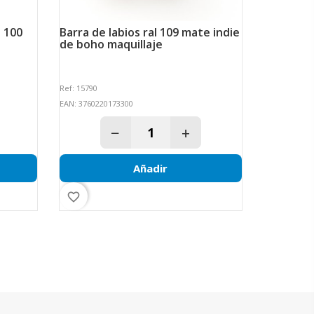
barra de labios ral 109 mate indie
tinte permanente sin amoniaco
de boho maquillaje
castaño c
CORPORE 
Ref: 15790
Ref: 11602
EAN: 3760220173300
EAN: 8414002
−
+
Añadir
favorite_border
favorite_border