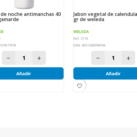
jabon vegetal de calendula 100
 gamarde
gr de weleda
DE
WELEDA
0
Ref: 3176
141877059
EAN: 4001638098946
−
+
−
+
Añadir
Añadir
favorite_border