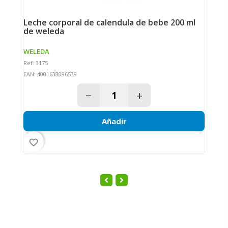
leche corporal de calendula de bebe 200 ml
de weleda
WELEDA
S
Ref: 3175
Re
EAN: 4001638096539
EA
−
+
Añadir
favorite_border
fav