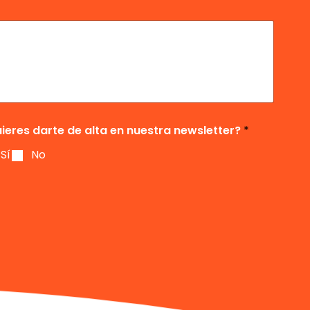
ieres darte de alta en nuestra newsletter?
*
Sí
No