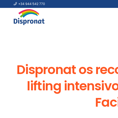
+34 944 542 770
Dispronat os re
lifting intensi
Fac