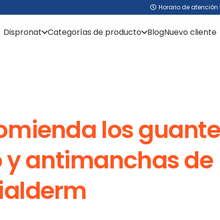
Horario de atención 
Dispronat
Categorías de producto
Blog
Nuevo cliente
comienda los guant
vo y antimanchas de
ialderm