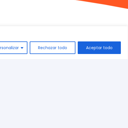
rsonalizar
Rechazar todo
Aceptar todo
+34 944 542 770
marketing@dispronat.com
Calle Kareaga 59, 48903
Barakaldo, Vizcaya