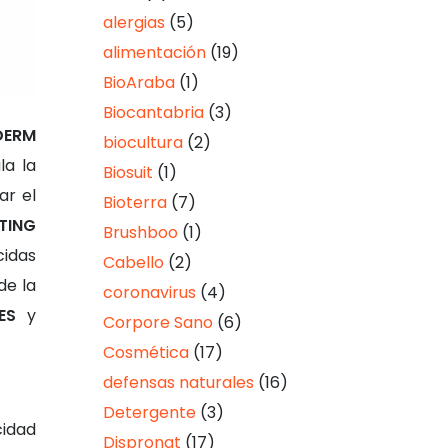
alergias
(5)
alimentación
(19)
BioAraba
(1)
Biocantabria
(3)
DERM
biocultura
(2)
la la
Biosuit
(1)
ar el
Bioterra
(7)
TING
Brushboo
(1)
cidas
Cabello
(2)
de la
coronavirus
(4)
ES
y
Corpore Sano
(6)
Cosmética
(17)
defensas naturales
(16)
Detergente
(3)
cidad
Dispronat
(17)