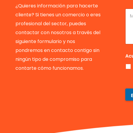
l
l
é
¿Quieres información para hacerte
i
e
f
M
cliente? Si tienes un comercio o eres
d
c
o
e
o
t
n
n
profesional del sector, puedes
s
r
o
s
*
ó
contactar con nosotros a través del
*
a
n
j
siguiente formulario y nos
i
e
c
pondremos en contacto contigo sin
o
Ac
ningún tipo de compromiso para
*
contarte cómo funcionamos.