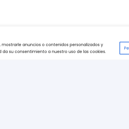
 mostrarle anuncios o contenidos personalizados y
Pe
ted da su consentimiento a nuestro uso de las cookies.
sotros
Preguntas frecuentes
o
Envíos
 y condiciones
Blog