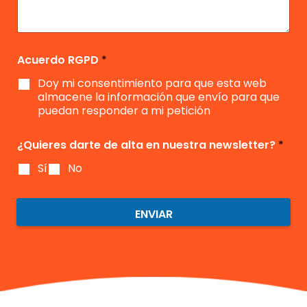
o
b
*
n
a
*
l
*
j
e
e
c
i
Acuerdo RGPD
*
m
Doy mi consentimiento para que esta web
i
e
almacene la información que envío para que
n
puedan responder a mi petición
t
o
¿Quieres darte de alta en nuestra newsletter?
*
*
Sí
No
ENVIAR