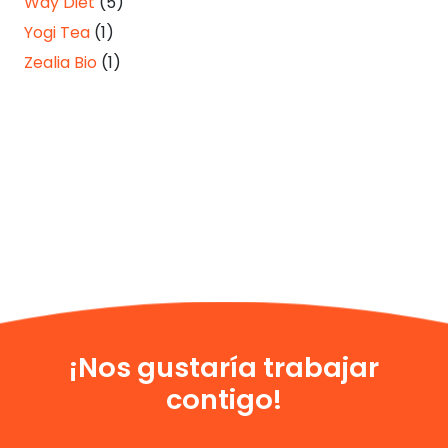
Way Diet
(5)
Yogi Tea
(1)
Zealia Bio
(1)
¡Nos gustaría trabajar
contigo!